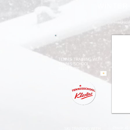
WINTER
www.kica
TENNIS TRAINING WITH
TENNIS SCHOOL
KLOSTERS
+
Phone: 41
SKI TRAINING WITH: