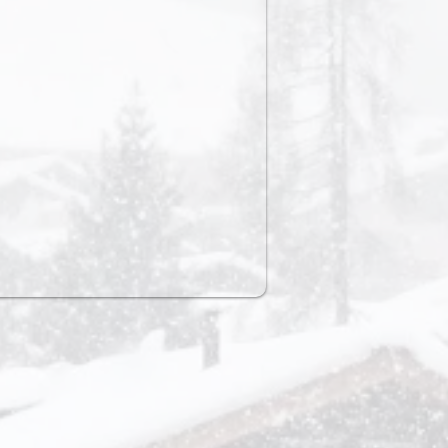
ning
Lunchbreak
Munggahütta,
Pizzeria
Alberto,
Sportzentrum