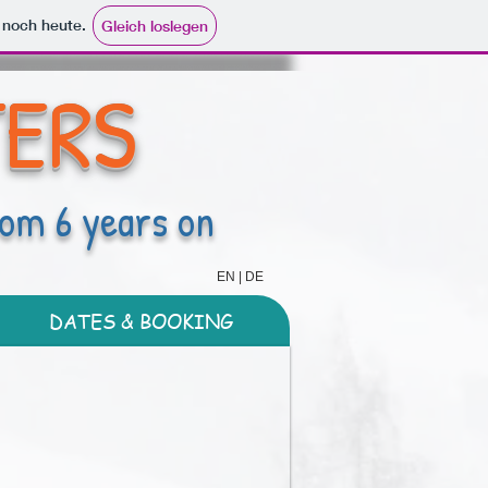
e noch heute.
Gleich loslegen
TERS
om 6 years on
EN | DE
DATES & BOOKING