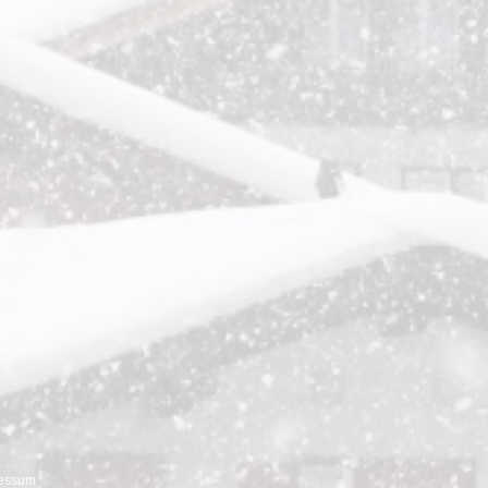
Bad weather acts
Eau
La
la,
Adventure
Rooms,
Cinema,
Sledging
essum