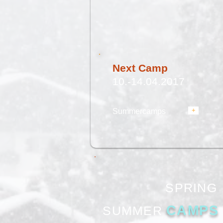
Next Camp
10.-14.04.2017
+
Summercamps
SPRING
CAMPS
SUMMER