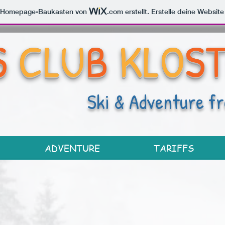
m Homepage-Baukasten von
.com
erstellt. Erstelle deine Websit
S
CLU
B
KLO
S
Ski & Adventure fr
ADVENTURE
TARIFFS